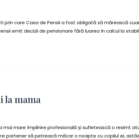
ti prin care Casa de Pensii a fost obligată să mărească cuan
ensii emit decizii de pensionare fără luarea în calcul la stab
ui la mama
ea mai mare împlinire profesională și sufletească o resimt at
 către partener să petreacă măcar o noapte cu copilul ei, astăz