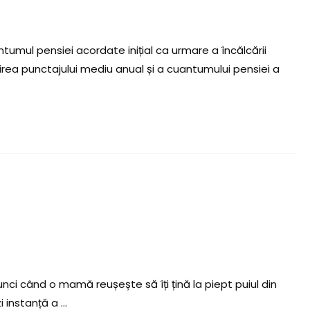
tumul pensiei acordate inițial ca urmare a încălcării
ilirea punctajului mediu anual și a cuantumului pensiei a
unci când o mamă reușește să îți țină la piept puiul din
i instanță a …