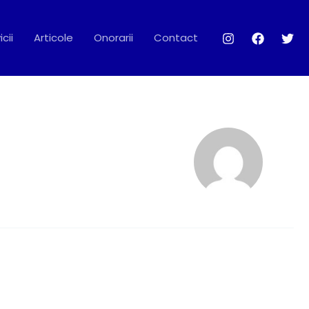
icii
Articole
Onorarii
Contact