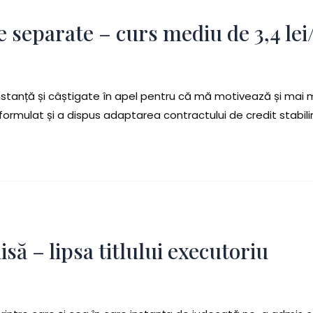
e separate – curs mediu de 3,4 le
 instanță și câștigate în apel pentru că mă motivează și mai m
l formulat și a dispus adaptarea contractului de credit stabil
să – lipsa titlului executoriu