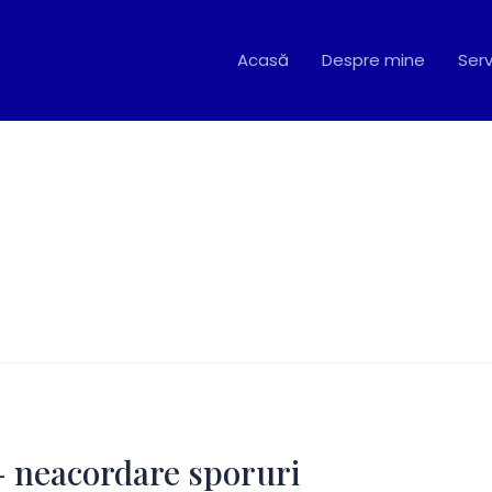
Acasă
Despre mine
Serv
– neacordare sporuri