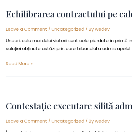
contractului
Echilibrarea contractului pe cal
pe
cale
Leave a Comment
/
Uncategorized
/ By
wedev
separate
–
Uneori, cele mai dulci victorii sunt cele pierdute în primă
curs
soluției obținute astăzi prin care tribunalul a admis apelu
mediu
de
Read More »
3,4
lei/1
CHF
Contestație
executare
Contestație executare silită admi
silită
admisă
Leave a Comment
/
Uncategorized
/ By
wedev
–
lipsa