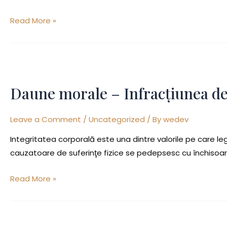
Read More »
Daune
morale
Daune morale – Infracțiunea de l
–
Infracțiunea
Leave a Comment
/
Uncategorized
/ By
wedev
de
loviri
Integritatea corporală este una dintre valorile pe care leg
sau
cauzatoare de suferinţe fizice se pedepsesc cu închisoare 
alte
violențe
Read More »
Echilibrarea