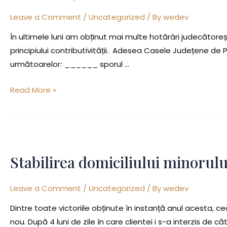
–
Leave a Comment
/
Uncategorized
/ By
wedev
neacordare
sporuri
În ultimele luni am obținut mai multe hotărâri judecătoreș
principiului contributivității. Adesea Casele Județene de P
următoarelor꞉ ______ sporul …
Read More »
Stabilirea
domiciliului
Stabilirea domiciliului minorul
minorului
la
Leave a Comment
/
Uncategorized
/ By
wedev
mama
Dintre toate victoriile obținute în instanță anul acesta, c
nou. După 4 luni de zile în care clientei i s-a interzis de