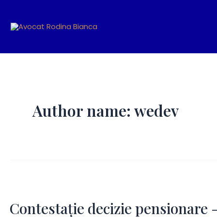
Skip
to
content
Author name: wedev
Contestație
decizie
Contestație decizie pensionare 
pensionare