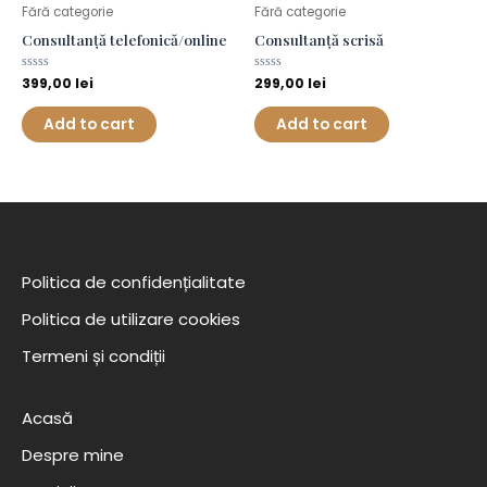
Fără categorie
Fără categorie
Consultanță telefonică/online
Consultanță scrisă
Rated
399,00
lei
Rated
299,00
lei
0
0
out
out
of
of
Add to cart
Add to cart
5
5
Politica de confidențialitate
Politica de utilizare cookies
Termeni și condiții
Acasă
Despre mine