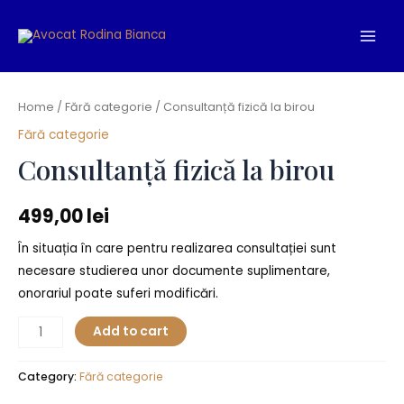
Skip
Main
to
Men
content
Consultanță
fizică
Home
/
Fără categorie
/ Consultanță fizică la birou
la
Fără categorie
birou
Consultanță fizică la birou
quantity
499,00
lei
În situația în care pentru realizarea consultației sunt
necesare studierea unor documente suplimentare,
onorariul poate suferi modificări.
Add to cart
Category:
Fără categorie